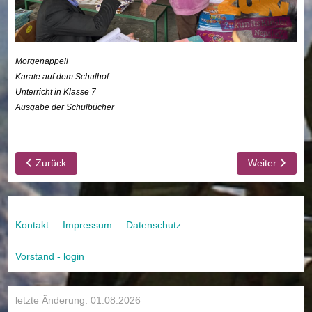
Morgenappell
Karate auf dem Schulhof
Unterricht in Klasse 7
Ausgabe der Schulbücher
Vorheriger Beitrag: CDS: Quiz - Freitag
Nächster Beit
Zurück
Weiter
Kontakt
Impressum
Datenschutz
Vorstand - login
letzte Änderung: 01.08.2026