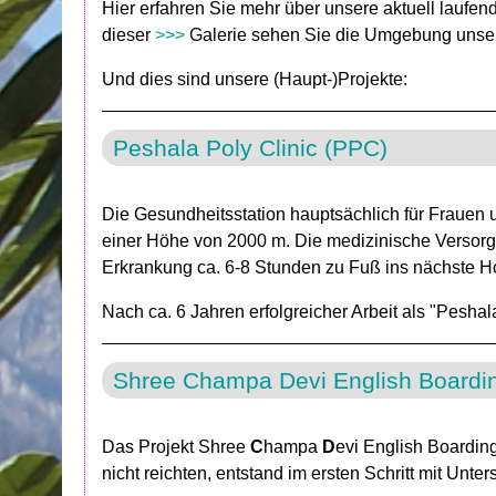
Hier erfahren Sie mehr über unsere aktuell laufen
dieser
>>>
Galerie sehen Sie die Umgebung unser
Und dies sind unsere (Haupt-)Projekte:
Peshala Poly Clinic (PPC)
Die Gesundheitsstation hauptsächlich für Frauen u
einer Höhe von 2000 m. Die medizinische Versor
Erkrankung ca. 6-8 Stunden zu Fuß ins nächste H
Nach ca. 6 Jahren erfolgreicher Arbeit als "Pesha
Shree Champa Devi English Boardi
Das Projekt Shree
C
hampa
D
evi English Boardin
nicht reichten, entstand im ersten Schritt mit Unt