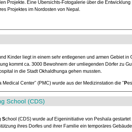
den Projekte. Eine Übersichts-Fotogalerie über die Entwicklun
es Projektes im Nordosten von Nepal.
nd Kinder liegt in einem sehr entlegenen und armen Gebiet in O
gung kommt ca. 3000 Bewohnern der umliegenden Dörfer zu Gut
ospital in die Stadt Okhaldhunga gehen mussten.
la Medical Center" (PMC) wurde aus der Medizinstation die "
P
e
ng School (CDS)
g
S
chool (CDS) wurde auf Eigeninitiative von Peshala gestartet 
erstützung ihres Dorfes und ihrer Familie ein temporäres Gebäud