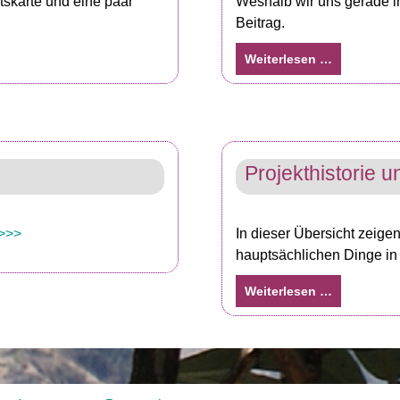
tskarte und eine paar
Weshalb wir uns gerade i
Beitrag.
Weiterlesen …
Projekthistorie u
>>>
In dieser Übersicht zeige
hauptsächlichen Dinge in 
Weiterlesen …